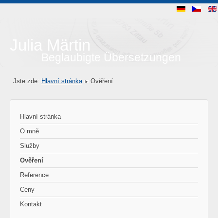
Julia Märtin
Beglaubigte Übersetzungen
Jste zde:
Hlavní stránka
Ověření
Hlavní stránka
O mně
Služby
Ověření
Reference
Ceny
Kontakt