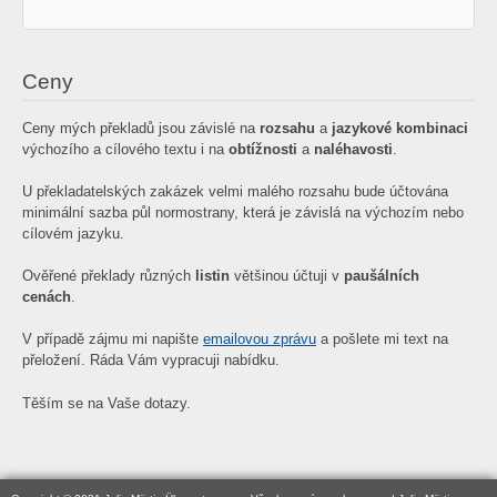
Ceny
Ceny mých překladů jsou závislé na
rozsahu
a
jazykové kombinaci
výchozího a cílového textu i na
obtížnosti
a
naléhavosti
.
U překladatelských zakázek velmi malého rozsahu bude účtována
minimální sazba půl normostrany, která je závislá na výchozím nebo
cílovém jazyku.
Ověřené překlady různých
listin
většinou účtuji v
paušálních
cenách
.
V případě zájmu mi napište
emailovou zprávu
a pošlete mi text na
přeložení. Ráda Vám vypracuji nabídku.
Těším se na Vaše dotazy.