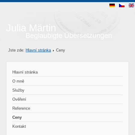
Julia Märtin
Beglaubigte Übersetzungen
Jste zde:
Hlavní stránka
Ceny
Hlavní stránka
O mně
Služby
Ověření
Reference
Ceny
Kontakt