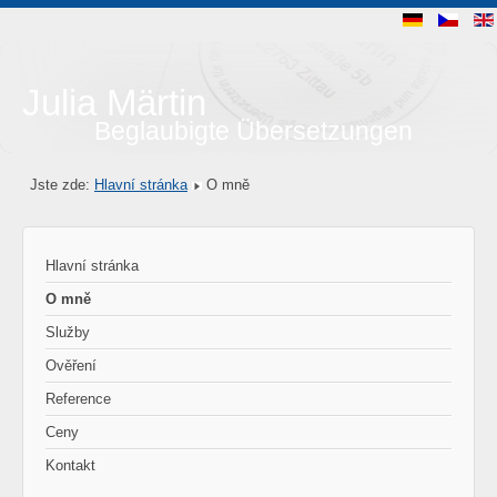
Julia Märtin
Beglaubigte Übersetzungen
Jste zde:
Hlavní stránka
O mně
Hlavní stránka
O mně
Služby
Ověření
Reference
Ceny
Kontakt