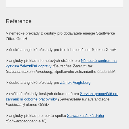
Reference
>
německé překlady z češtiny pro dodavatele energie Stadtwerke
Zittau GmbH
>
české a anglické překlady pro textilní společnost Spekon GmbH
>
anglický překlad internetových stránek pro
Německé centrum na
výzkum železniční dopravy
(Deutsches Zentrum für
Schienenverkehrsforschung)
Spolkového železničního úřadu EBA
>
české a anglické překlady pro
Zámek Voigtsberg
>
ověřené překlady českých dokumentů pro
Servisni pracoviště pro
zahraniční odborné pracovníky
(Servicestelle für ausländische
Fachkräfte)
okresu Görlitz
>
anglický překlad prospektu spolku
Schwarzbašská dráha
(Schwarzbachbahn e.V.)