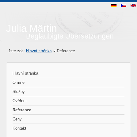
Julia Märtin
Beglaubigte Übersetzungen
Jste zde:
Hlavní stránka
Reference
Hlavní stránka
O mně
Služby
Ověření
Reference
Ceny
Kontakt