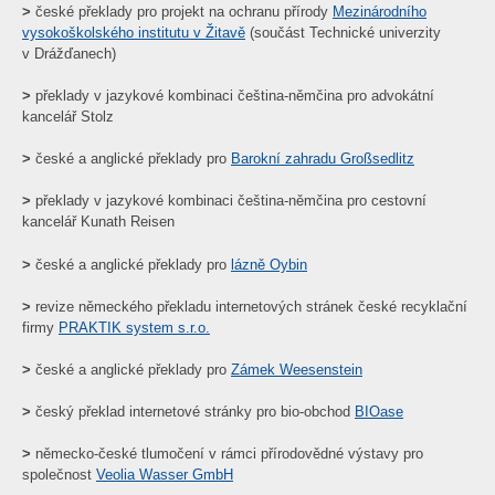
>
české překlady pro projekt na ochranu přírody
Mezinárodního
vysokoškolského institutu v Žitavě
(součást Technické univerzity
v Drážďanech)
>
překlady v jazykové kombinaci čeština-němčina pro advokátní
kancelář Stolz
>
české a anglické překlady pro
Barokní zahradu Großsedlitz
>
překlady v jazykové kombinaci čeština-němčina pro cestovní
kancelář Kunath Reisen
>
české a anglické překlady pro
lázně Oybin
>
revize německého překladu internetových stránek české recyklační
firmy
PRAKTIK system s.r.o.
>
české a anglické překlady pro
Zámek Weesenstein
>
český překlad internetové stránky pro bio-obchod
BIOase
>
německo-české tlumočení v rámci přírodovědné výstavy pro
společnost
Veolia Wasser GmbH