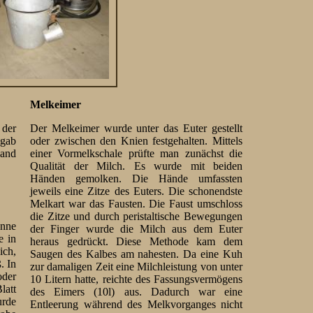
Melkeimer
 der
Der Melkeimer wurde unter das Euter gestellt
 gab
oder zwischen den Knien festgehalten. Mittels
band
einer Vormelkschale prüfte man zunächst die
Qualität der Milch. Es wurde mit beiden
Händen gemolken. Die Hände umfassten
jeweils eine Zitze des Euters. Die schonendste
Melkart war das Fausten. Die Faust umschloss
die Zitze und durch peristaltische Bewegungen
anne
der Finger wurde die Milch aus dem Euter
e in
heraus gedrückt. Diese Methode kam dem
ich,
Saugen des Kalbes am nahesten. Da eine Kuh
. In
zur damaligen Zeit eine Milchleistung von unter
oder
10 Litern hatte, reichte des Fassungsvermögens
latt
des Eimers (10l) aus. Dadurch war eine
urde
Entleerung während des Melkvorganges nicht